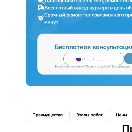
Диагностика за наш счет,
ремонт по
Бесплатный выезд курьера
в день о
Срочный ремонт
тепловизионного при
минут
Бесплатная консультаци
Нажимая на кнопку "Оставить заявку" Вы соглашает
Преимущества
Этапы работ
Цены
П