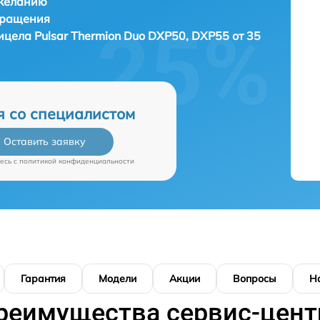
 желанию
бращения
цела Pulsar Thermion Duo DXP50, DXP55 от 35
я со специалистом
Оставить заявку
есь c
политикой конфиденциальности
Гарантия
Модели
Акции
Вопросы
Н
реимущества сервис-цент