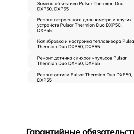
Замена объектива Pulsar Thermion Duo
DXP50, DXP55
Ремонт встроенного дальнометра и других
устройств Pulsar Thermion Duo DXP50,
DXP55
Калибровка и настройка тепловизора Pulsa
Thermion Duo DXP50, DXP55
Ремонт датчика синхроимпульсов Pulsar
Thermion Duo DXP50, DXP55
Ремонт оптики Pulsar Thermion Duo DXP50,
DXP55
Восстановление питания Pulsar Thermion
Duo DXP50, DXP55
Ремонт контроллеров Pulsar Thermion Duo
DXP50, DXP55
Ремонт электронно-лучевой трубки Pulsar
Гарантийные обязательств
Thermion Duo DXP50, DXP55